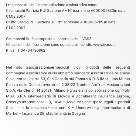
I responsabili dell’ Intermediazione assicurativa sono:
Cremaschi Patrizia RUI Sezione A – N° iscrizione A000005830in data
01.02.2007
Ciuffo Sergio RUI Sezione A – N° iscrizione A000005789 in data
01.02.2007
Cremaschi Srl è sottoposta al controllo dell’ IVASS
Gli estremi dell’ iscrizione sono consultabili sul sito www.ivass.it
P.Iva IT 04764790962
Nel sito assicurazionipermedici.it trovi prodotti delle seguenti
compagnie assicurative di cui abbiamo mandato: Assicuratrice Milanese
S.p.a, corso Libertà 53, San Cesario sul Panaro 41018 (Mo) – Itas Mutua
Piazza delle Donne Lavoratrici, 2 38122 Trento – AmTrust Assicurazioni
S.p.A. VIa Clerici, 14 20121- Milano e grazie alla collaborazione con Poly
MGA S.P.A intermediario di Lloyd’s e Accellerant Insurance Europe,
Coverys International – 0, UCA – Assicurazione spese legali e peritali
S.p.a. – e la collaborazione con X – Underwriting, intermediario di
Merkel – Insurance SE, stabilimento in Spagna