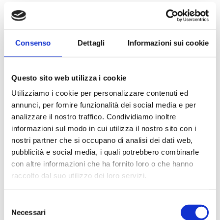
soggetto interessato di newsletter e/o comunicazioni
commerciali e/o materiale pubblicitario su prodotti o
servizi offerti dal Titolare, si va ad aggiungere anche
le finalità di marketing e comunicazione. In questo
Consenso
Dettagli
Informazioni sui cookie
caso verrà richiesto un consenso esplicito all’utente in
fase di compilazione del form stesso.
Questo sito web utilizza i cookie
Dati di navigazione
Utilizziamo i cookie per personalizzare contenuti ed
annunci, per fornire funzionalità dei social media e per
I sistemi informatici e le procedure software preposte
analizzare il nostro traffico. Condividiamo inoltre
al funzionamento di questo sito web acquisiscono, nel
informazioni sul modo in cui utilizza il nostro sito con i
corso del loro normale esercizio alcuni dati personali
nostri partner che si occupano di analisi dei dati web,
la cui trasmissione è implicita nell’uso dei protocolli di
pubblicità e social media, i quali potrebbero combinarle
comunicazione di internet. Si tratta di informazioni che
con altre informazioni che ha fornito loro o che hanno
non sono raccolte per essere associate a interessati
raccolto dal suo utilizzo dei loro servizi.
identificati, ma che per loro stessa natura potrebbero,
attraverso elaborazioni ed associazioni con dati
Selezione
detenuti da terzi, permettere di identificare gli utenti.
Necessari
del