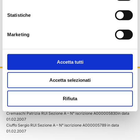
interventi chirurgici veri e propri e/o atti invasivi e
Statistiche
medici…
LEGGI IL SEGUITO →
Marketing
Accetta tutti
Accetta selezionati
ASSICURAZIONI PER MEDICI – E’ un Marchio di Cremaschi S.r.l.Via Pola
, 24 – 20124 – Milano – Tel 02/70126132 – Fax 02/87386652
info@assicurazionipermedici.it
–
cremaschi@pec-mail.it
Rifiuta
P.Iva IT 04764790962 – numero di iscrizione al RUI A000012480.
I responsabili dell’ Intermediazione assicurativa sono:
Cremaschi Patrizia RUI Sezione A – N° iscrizione A000005830in data
01.02.2007
Ciuffo Sergio RUI Sezione A – N° iscrizione A000005789 in data
01.02.2007