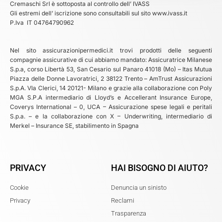
Cremaschi Srl è sottoposta al controllo dell’ IVASS
Gli estremi dell’ iscrizione sono consultabili sul sito www.ivass.it
P.Iva IT 04764790962
Nel sito assicurazionipermedici.it trovi prodotti delle seguenti
compagnie assicurative di cui abbiamo mandato: Assicuratrice Milanese
S.p.a, corso Libertà 53, San Cesario sul Panaro 41018 (Mo) – Itas Mutua
Piazza delle Donne Lavoratrici, 2 38122 Trento – AmTrust Assicurazioni
S.p.A. VIa Clerici, 14 20121- Milano e grazie alla collaborazione con Poly
MGA S.P.A intermediario di Lloyd’s e Accellerant Insurance Europe,
Coverys International – 0, UCA – Assicurazione spese legali e peritali
S.p.a. – e la collaborazione con X – Underwriting, intermediario di
Merkel – Insurance SE, stabilimento in Spagna
PRIVACY
HAI BISOGNO DI AIUTO?
Cookie
Denuncia un sinisto
Privacy
Reclami
Trasparenza