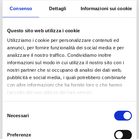
Consenso
Dettagli
Informazioni sui cookie
L’ importanza della retroattività
LUCA
23 MARZO 2022
LO SAPEVI CHE?
Questo sito web utilizza i cookie
Utilizziamo i cookie per personalizzare contenuti ed
Lo Sapevi che? L’ importanza della retroattività In
annunci, per fornire funzionalità dei social media e per
Italia il numero delle cause civili per richieste di
analizzare il nostro traffico. Condividiamo inoltre
risarcimento per responsabilità civile medica da
informazioni sul modo in cui utilizza il nostro sito con i
parecchi anni…
nostri partner che si occupano di analisi dei dati web,
LEGGI IL SEGUITO →
pubblicità e social media, i quali potrebbero combinarle
con altre informazioni che ha fornito loro o che hanno
raccolto dal suo utilizzo dei loro servizi.
Atti invasivi – Interventi Chirurgici
Selezione
Necessari
del
LUCA
23 MARZO 2022
LO SAPEVI CHE?
consenso
Lo Sapevi che? Atti invasivi – Interventi Chirurgici Le
Preferenze
Compagnie distinguono tra medici che effettuano